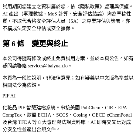
試用期間您建立之資料屬於您，依《隱私政策》處理與保護。
AI 產出（毒理數據、MoS 計算、安全評估結論）均為草稿性
質，不取代合格安全評估人員（SA）之專業評估與簽署，亦
不構成法定安全評估或安全擔保。
第 6 條 變更與終止
本公司得隨時修改或終止免費試用方案，並於本頁公告。如有
疑問請聯絡
services@baiyuan.io
。
本頁為一般性說明，非法律意見；如有疑義以中文版為準並以
相關法令為依歸。
PIF AI
化粧品 PIF 智慧建檔系統。串接美國 PubChem、CIR、EPA
CompTox，歐盟 ECHA、SCCS、CosIng，OECD eChemPortal
及台灣 TFDA 等 8 大毒理與法規資料庫，AI 即時交叉比對成
分安全性並產出合規文件。