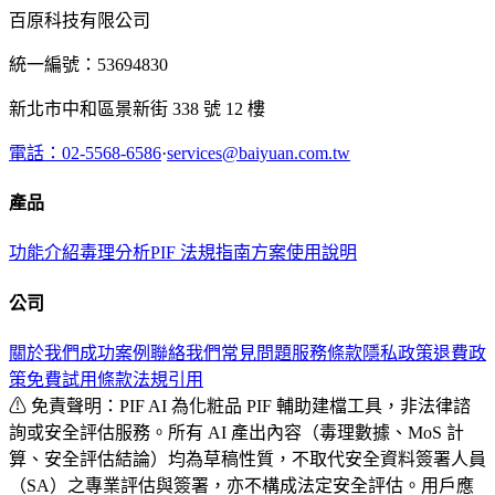
百原科技有限公司
統一編號：53694830
新北市中和區景新街 338 號 12 樓
電話：02-5568-6586
·
services@baiyuan.com.tw
產品
功能介紹
毒理分析
PIF 法規指南
方案
使用說明
公司
關於我們
成功案例
聯絡我們
常見問題
服務條款
隱私政策
退費政
策
免費試用條款
法規引用
⚠ 免責聲明：
PIF AI 為化粧品 PIF 輔助建檔工具，非法律諮
詢或安全評估服務。所有 AI 產出內容（毒理數據、MoS 計
算、安全評估結論）均為草稿性質，不取代安全資料簽署人員
（SA）之專業評估與簽署，亦不構成法定安全評估。用戶應