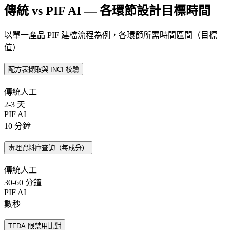
傳統 vs PIF AI — 各環節設計目標時間
以單一產品 PIF 建檔流程為例，各環節所需時間區間（目標
值）
配方表擷取與 INCI 校驗
傳統人工
2-3 天
PIF AI
10 分鐘
毒理資料庫查詢（每成分）
傳統人工
30-60 分鐘
PIF AI
數秒
TFDA 限禁用比對