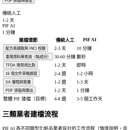
PDF 排版與匯出
傳統人工
1-2 天
PIF AI
1 分鐘
PIF AI
建檔環節
傳統人工
2-3 天
10 分鐘
配方表擷取與 INCI 校驗
30-60 分鐘
數秒
毒理資料庫查詢（每成分）
1-2 天
即時
TFDA 限禁用比對
2-4 週
1-2 小時
16 項文件草稿撰寫
1-2 週
1-3 天
SA 審閱與簽署
1-2 天
1 分鐘
PDF 排版與匯出
整體 PIF 建檔（目標）
4-8 週
3-5 個工作天
三類業者建檔流程
PIF AI 為不同類型化粧品業者設計的工作流程（情境說明，非