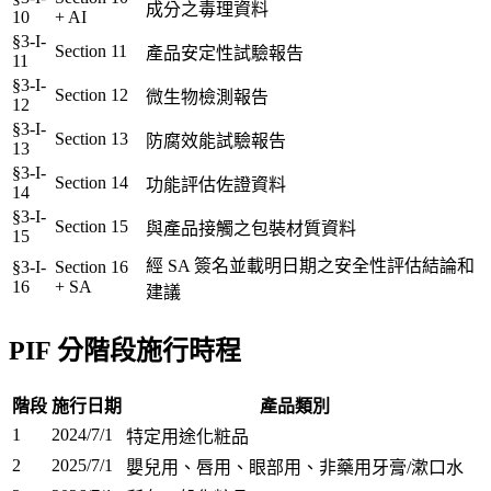
成分之毒理資料
10
+ AI
§3-I-
Section 11
產品安定性試驗報告
11
§3-I-
Section 12
微生物檢測報告
12
§3-I-
Section 13
防腐效能試驗報告
13
§3-I-
Section 14
功能評估佐證資料
14
§3-I-
Section 15
與產品接觸之包裝材質資料
15
經 SA 簽名並載明日期之安全性評估結論和
§3-I-
Section 16
16
+ SA
建議
PIF 分階段施行時程
階段
施行日期
產品類別
1
2024/7/1
特定用途化粧品
2
2025/7/1
嬰兒用、唇用、眼部用、非藥用牙膏/漱口水