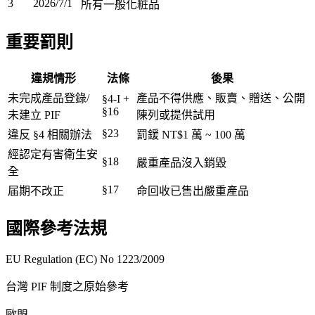
3
2026/7/1
所有一般化粧品
重要罰則
違規情形
法條
後果
未完成產品登錄/
產品不得供應、販賣、贈送、公開
§4-I +
§16
未建立 PIF
陳列或提供試用
§23
違反 §4 相關辦法
罰鍰 NT$1 萬 ~ 100 萬
經認定有害衛生安
§18
嚴重產品沒入銷毀
全
§17
届期不改正
命回收已售出嚴重產品
國際參考法規
EU Regulation (EC) No 1223/2009
台灣 PIF 制度之原始參考
歐盟