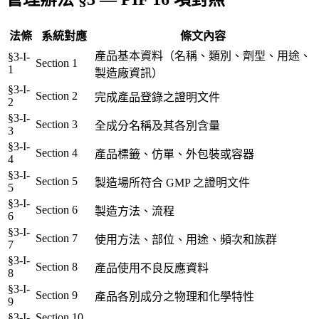
法條
系統對應
條文內容
產品基本資料（名稱、類別、劑型、用途、
§3-I-
Section 1
1
製造廠資訊）
§3-I-
Section 2
完成產品登錄之證明文件
2
§3-I-
Section 3
全成分名稱及其各別含量
3
§3-I-
Section 4
產品標籤、仿單、外包裝或容器
4
§3-I-
Section 5
製造場所符合 GMP 之證明文件
5
§3-I-
Section 6
製造方法、流程
6
§3-I-
Section 7
使用方法、部位、用途、頻次和族群
7
§3-I-
Section 8
產品使用不良反應資料
8
§3-I-
Section 9
產品各別成分之物理和化學特性
9
§3-I-
Section 10