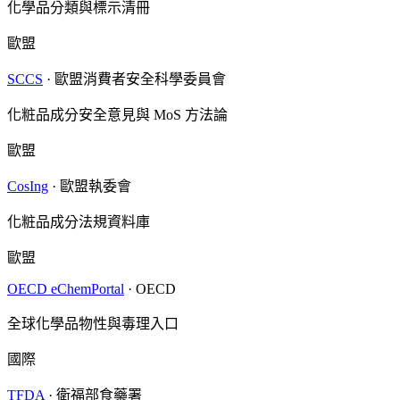
化學品分類與標示清冊
歐盟
SCCS
·
歐盟消費者安全科學委員會
化粧品成分安全意見與 MoS 方法論
歐盟
CosIng
·
歐盟執委會
化粧品成分法規資料庫
歐盟
OECD eChemPortal
·
OECD
全球化學品物性與毒理入口
國際
TFDA
·
衛福部食藥署