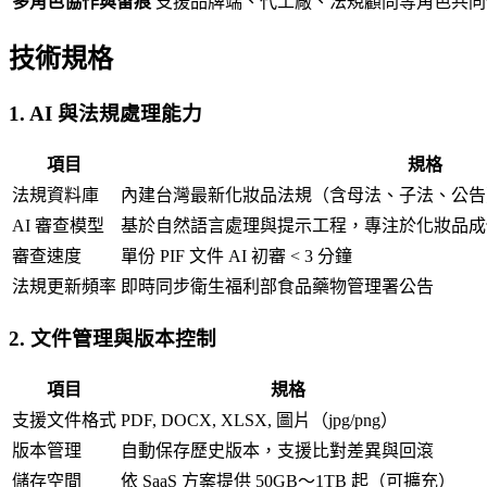
多角色協作與留痕
支援品牌端、代工廠、法規顧問等角色共同
技術規格
1. AI 與法規處理能力
項目
規格
法規資料庫
內建台灣最新化妝品法規（含母法、子法、公告
AI 審查模型
基於自然語言處理與提示工程，專注於化妝品成
審查速度
單份 PIF 文件 AI 初審 < 3 分鐘
法規更新頻率
即時同步衛生福利部食品藥物管理署公告
2. 文件管理與版本控制
項目
規格
支援文件格式
PDF, DOCX, XLSX, 圖片（jpg/png）
版本管理
自動保存歷史版本，支援比對差異與回滾
儲存空間
依 SaaS 方案提供 50GB～1TB 起（可擴充）