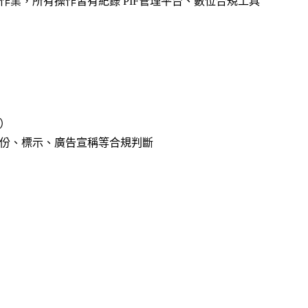
作業，所有操作皆有紀錄
PIF管理平台、數位合規工具
）
份、標示、廣告宣稱等合規判斷