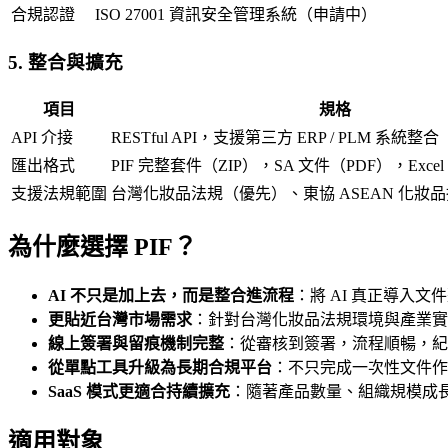
合規認證
ISO 27001 資訊安全管理系統（申請中）
5. 整合與擴充
項目
規格
API 介接
RESTful API，支援第三方 ERP / PLM 系統整合
匯出格式
PIF 完整套件（ZIP），SA 文件（PDF），Excel
支援法規範圍
台灣化妝品法規（優先）、東協 ASEAN 化妝
為什麼選擇 PIF？
AI 不只是加上去，而是整合進流程
：將 AI 真正導入
更貼近台灣市場需求
：針對台灣化妝品法規環境與產業
線上簽署與留痕機制完整
：從審核到簽署，流程順暢，
從單點工具升級為長期合規平台
：不只完成一次性文件作
SaaS 模式更適合持續擴充
：隨著產品數量、組織規模成
適用對象